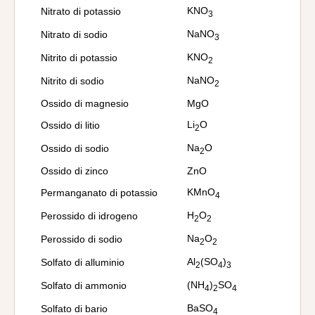
KNO
Nitrato di potassio
3
NaNO
Nitrato di sodio
3
KNO
Nitrito di potassio
2
NaNO
Nitrito di sodio
2
Ossido di magnesio
MgO
Li
O
Ossido di litio
2
Na
O
Ossido di sodio
2
Ossido di zinco
ZnO
KMnO
Permanganato di potassio
4
H
O
Perossido di idrogeno
2
2
Na
O
Perossido di sodio
2
2
Al
(SO
)
Solfato di alluminio
2
4
3
(NH
)
SO
Solfato di ammonio
4
2
4
BaSO
Solfato di bario
4