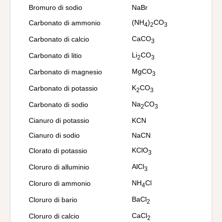
Bromuro di sodio
NaBr
(NH
)
CO
Carbonato di ammonio
4
2
3
CaCO
Carbonato di calcio
3
Li
CO
Carbonato di litio
2
3
MgCO
Carbonato di magnesio
3
K
CO
Carbonato di potassio
2
3
Na
CO
Carbonato di sodio
2
3
Cianuro di potassio
KCN
Cianuro di sodio
NaCN
KClO
Clorato di potassio
3
AlCl
Cloruro di alluminio
3
NH
Cl
Cloruro di ammonio
4
BaCl
Cloruro di bario
2
CaCl
Cloruro di calcio
2