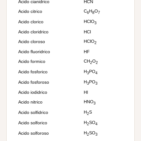
Acido cianidrico
HCN
C
H
O
Acido citrico
6
8
7
HClO
Acido clorico
3
Acido cloridrico
HCl
HClO
Acido cloroso
2
Acido fluoridrico
HF
CH
O
Acido formico
2
2
H
PO
Acido fosforico
3
4
H
PO
Acido fosforoso
3
3
Acido iodidrico
HI
HNO
Acido nitrico
3
H
S
Acido solfidrico
2
H
SO
Acido solforico
2
4
H
SO
Acido solforoso
2
3