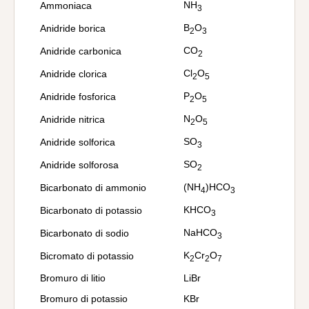
NH
Ammoniaca
3
B
O
Anidride borica
2
3
CO
Anidride carbonica
2
Cl
O
Anidride clorica
2
5
P
O
Anidride fosforica
2
5
N
O
Anidride nitrica
2
5
SO
Anidride solforica
3
SO
Anidride solforosa
2
(NH
)HCO
Bicarbonato di ammonio
4
3
KHCO
Bicarbonato di potassio
3
NaHCO
Bicarbonato di sodio
3
K
Cr
O
Bicromato di potassio
2
2
7
Bromuro di litio
LiBr
Bromuro di potassio
KBr