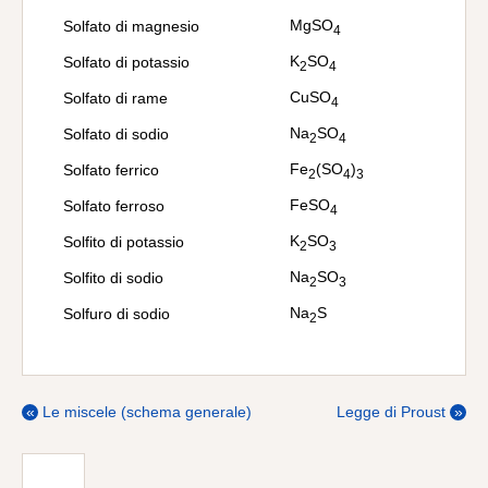
MgSO
Solfato di magnesio
4
K
SO
Solfato di potassio
2
4
CuSO
Solfato di rame
4
Na
SO
Solfato di sodio
2
4
Fe
(SO
)
Solfato ferrico
2
4
3
FeSO
Solfato ferroso
4
K
SO
Solfito di potassio
2
3
Na
SO
Solfito di sodio
2
3
Na
S
Solfuro di sodio
2
«
Le miscele (schema generale)
Legge di Proust
»