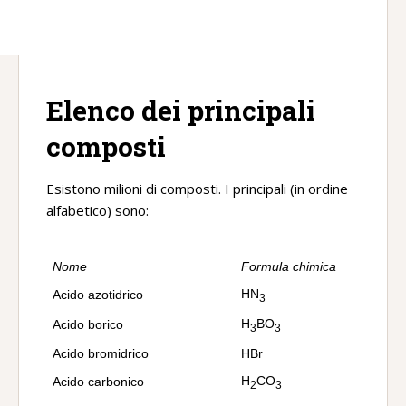
Elenco dei principali
composti
Esistono milioni di composti. I principali (in ordine
alfabetico) sono:
Nome
Formula chimica
HN
Acido azotidrico
3
H
BO
Acido borico
3
3
Acido bromidrico
HBr
H
CO
Acido carbonico
2
3