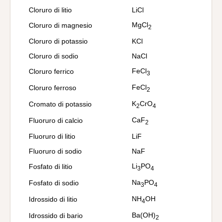
Cloruro di litio
LiCl
MgCl
Cloruro di magnesio
2
Cloruro di potassio
KCl
Cloruro di sodio
NaCl
FeCl
Cloruro ferrico
3
FeCl
Cloruro ferroso
2
K
CrO
Cromato di potassio
2
4
CaF
Fluoruro di calcio
2
Fluoruro di litio
LiF
Fluoruro di sodio
NaF
Li
PO
Fosfato di litio
3
4
Na
PO
Fosfato di sodio
3
4
NH
OH
Idrossido di litio
4
Ba(OH)
Idrossido di bario
2