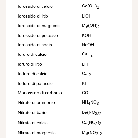
Ca(OH)
Idrossido di calcio
2
Idrossido di litio
LiOH
Mg(OH)
Idrossido di magnesio
2
Idrossido di potassio
KOH
Idrossido di sodio
NaOH
CaH
Idruro di calcio
2
Idruro di litio
LiH
CaI
Ioduro di calcio
2
Ioduro di potassio
KI
Monossido di carbonio
CO
NH
NO
Nitrato di ammonio
4
3
Ba(NO
)
Nitrato di bario
3
2
Ca(NO
)
Nitrato di calcio
3
2
Mg(NO
)
Nitrato di magnesio
3
2