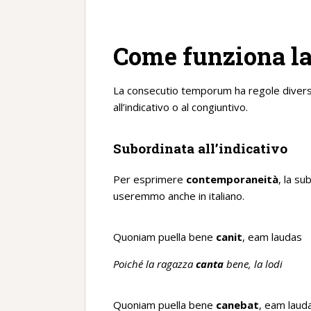
Come funziona la
La consecutio temporum ha regole diverse
all’indicativo o al congiuntivo.
Subordinata all’indicativo
Per esprimere
contemporaneità
, la su
useremmo anche in italiano.
Quoniam puella bene
canit
, eam laudas
Poiché la ragazza
canta
bene, la lodi
Quoniam puella bene
canebat
, eam laud