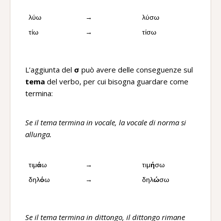
λύω
→
λύσω
τίω
→
τίσω
L’aggiunta del
σ
può avere delle conseguenze sul
tema
del verbo, per cui bisogna guardare come
termina:
Se il tema termina in vocale, la vocale di norma si
allunga.
τιμ
ά
ω
→
τιμ
ή
σω
δηλ
ό
ω
→
δηλ
ώ
σω
Se il tema termina in dittongo, il dittongo rimane