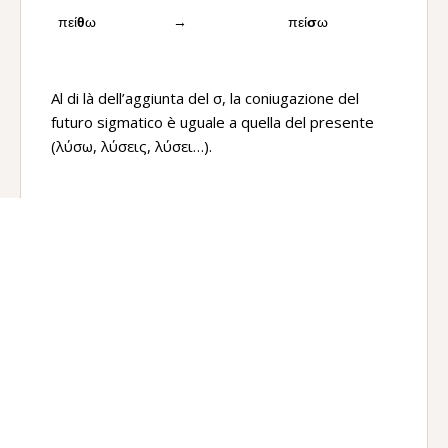
πεί
θ
ω
→
πεί
σ
ω
Al di là dell’aggiunta del σ, la coniugazione del
futuro sigmatico è uguale a quella del presente
(λύσω, λύσεις, λύσει…).