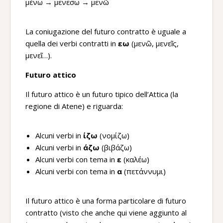
μένω → μενεσω → μενῶ
La coniugazione del futuro contratto è uguale a
quella dei verbi contratti in
εω
(μενῶ, μενεῖς,
μενεῖ…).
Futuro attico
Il futuro attico è un futuro tipico dell’Attica (la
regione di Atene) e riguarda:
Alcuni verbi in
ίζω
(νομίζω)
Alcuni verbi in
άζω
(βιβάζω)
Alcuni verbi con tema in
ε
(καλέω)
Alcuni verbi con tema in
α
(πετάννυμι)
Il futuro attico è una forma particolare di futuro
contratto (visto che anche qui viene aggiunto al