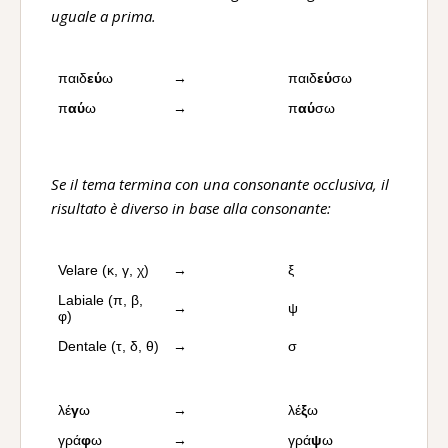
uguale a prima.
παιδ
εύ
ω
→
παιδ
εύ
σω
π
αύ
ω
→
π
αύ
σω
Se il tema termina con una consonante occlusiva, il
risultato è diverso in base alla consonante:
Velare (κ, γ, χ)
→
ξ
Labiale (π, β,
→
ψ
φ)
Dentale (τ, δ, θ)
→
σ
λέ
γ
ω
→
λέ
ξ
ω
γρά
φ
ω
→
γρά
ψ
ω