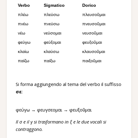
Verbo
Sigmatico
Dorico
πλέω
πλεύσω
πλευσοῦμαι
πνέω
πνεύσω
πνευσοῦμαι
νέω
νεύσομαι
νευσοῦμαι
φεύγω
φεύξομαι
φευξοῦμαι
κλαίω
κλαύσω
κλαυσοῦμαι
παίζω
παίξω
παιξοῦμαι
Si forma aggiungendo al tema del verbo il suffisso
σε
:
φεύγω → φευγσεομαι → φευξοῦμαι
Il σ e il γ si trasformano in ξ e le due vocali si
contraggono.