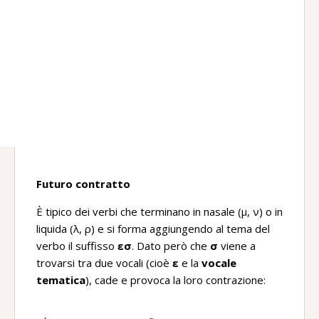
Futuro contratto
È tipico dei verbi che terminano in nasale (μ, ν) o in
liquida (λ, ρ) e si forma aggiungendo al tema del
verbo il suffisso
εσ
. Dato però che
σ
viene a
trovarsi tra due vocali (cioè
ε
e la
vocale
tematica
), cade e provoca la loro contrazione: