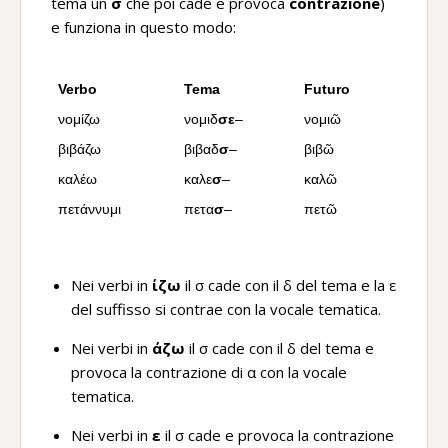
tema un
σ
che poi cade e provoca
contrazione
)
e funziona in questo modo:
Verbo
Tema
Futuro
νομίζω
νομιδ
σε
–
νομιῶ
βιβάζω
βιβαδ
σ
–
βιβῶ
καλέω
καλε
σ
–
καλῶ
πετάννυμι
πετα
σ
–
πετῶ
Nei verbi in
ίζω
il σ cade con il δ del tema e la ε
del suffisso si contrae con la vocale tematica.
Nei verbi in
άζω
il σ cade con il δ del tema e
provoca la contrazione di α con la vocale
tematica.
Nei verbi in
ε
il σ cade e provoca la contrazione