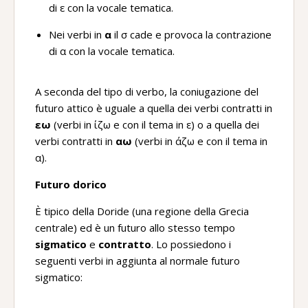
di ε con la vocale tematica.
Nei verbi in
α
il σ cade e provoca la contrazione
di α con la vocale tematica.
A seconda del tipo di verbo, la coniugazione del
futuro attico è uguale a quella dei verbi contratti in
εω
(verbi in ίζω e con il tema in ε) o a quella dei
verbi contratti in
αω
(verbi in άζω e con il tema in
α).
Futuro dorico
È tipico della Doride (una regione della Grecia
centrale) ed è un futuro allo stesso tempo
sigmatico
e
contratto
. Lo possiedono i
seguenti verbi in aggiunta al normale futuro
sigmatico: