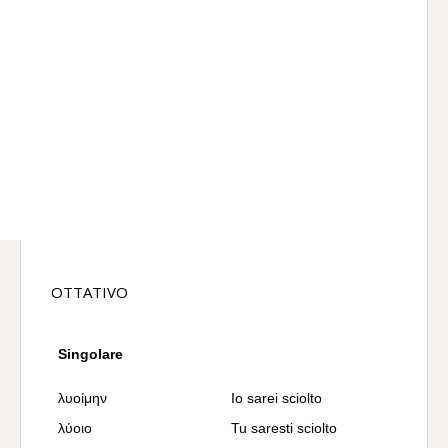
OTTATIVO
Singolare
λυοίμην
Io sarei sciolto
λύοιο
Tu saresti sciolto