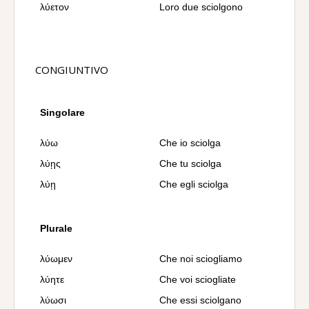
λύετον
Loro due sciolgono
CONGIUNTIVO
Singolare
λύω
Che io sciolga
λύῃς
Che tu sciolga
λύῃ
Che egli sciolga
Plurale
λύωμεν
Che noi sciogliamo
λύητε
Che voi sciogliate
λύωσι
Che essi sciolgano