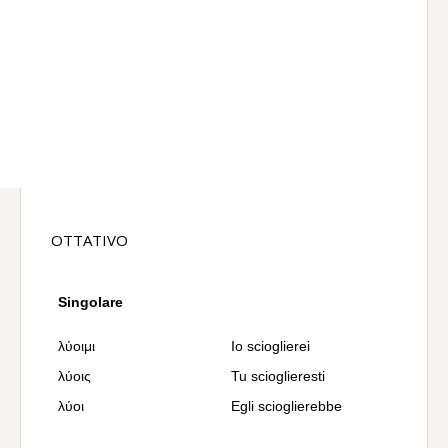
OTTATIVO
Singolare
λύοιμι
Io scioglierei
λύοις
Tu scioglieresti
λύοι
Egli scioglierebbe