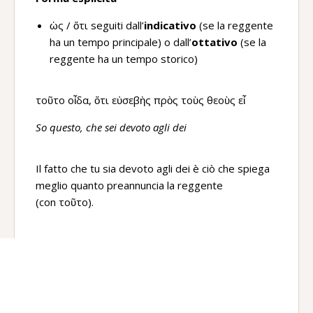
ὡς / ὅτι seguiti dall’
indicativo
(se la reggente
ha un tempo principale) o dall’
ottativo
(se la
reggente ha un tempo storico)
τοῦτο οἶδα, ὅτι εὐσεβὴς πρὸς τοὺς θεοὺς εἶ
So questo, che sei devoto agli dei
Il fatto che tu sia devoto agli dei è ciò che spiega
meglio quanto preannuncia la reggente
(con τοῦτο).