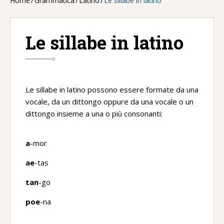
Home
/
Grammatica
/
Latino
/
Le sillabe in latino
Le sillabe in latino
Le sillabe in latino possono essere formate da una
vocale, da un dittongo oppure da una vocale o un
dittongo insieme a una o più consonanti:
a
-mor
ae
-tas
tan
-go
poe
-na