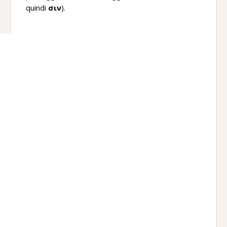
quindi
σιν
).