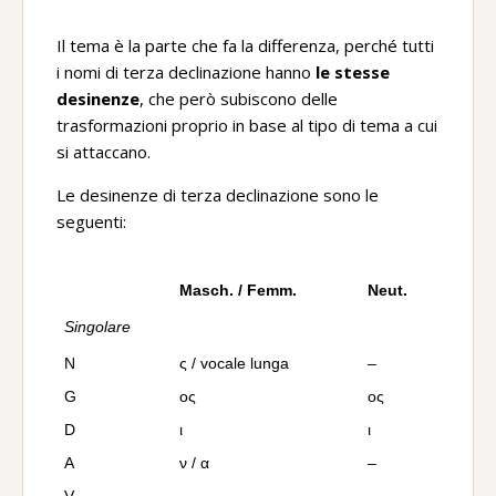
Il tema è la parte che fa la differenza, perché tutti
i nomi di terza declinazione hanno
le stesse
desinenze
, che però subiscono delle
trasformazioni proprio in base al tipo di tema a cui
si attaccano.
Le desinenze di terza declinazione sono le
seguenti:
Masch. / Femm.
Neut.
Singolare
N
ς / vocale lunga
–
G
ος
ος
D
ι
ι
A
ν / α
–