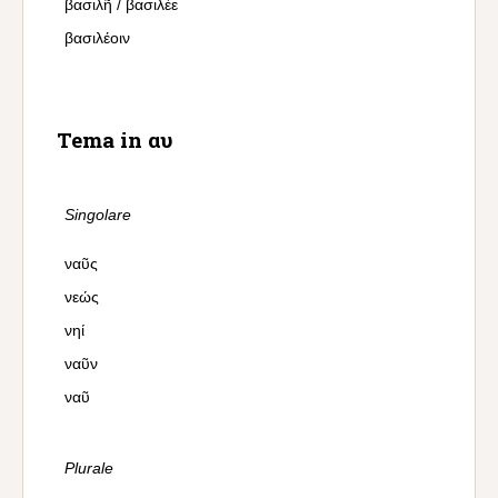
βασιλῆ / βασιλέε
βασιλέοιν
Tema in αυ
Singolare
ναῦς
νεώς
νηί
ναῦν
ναῦ
Plurale