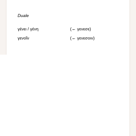
Duale
γένει / γένη
(← γενεσε)
γενοῖν
(← γενεσοιν)