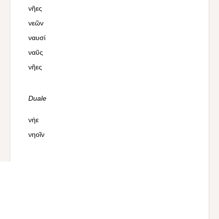
νῆες
νεῶν
ναυσί
ναῦς
νῆες
Duale
νήε
νηοῖν