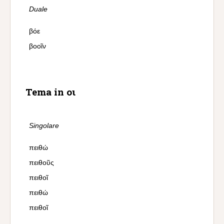
Duale
βόε
βοοῖν
Tema in οι
Singolare
πειθώ
πειθοῦς
πειθοῖ
πειθώ
πειθοῖ