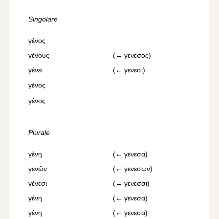
Singolare
γένος
γένους
(← γενεσος)
γένει
(← γενεσι)
γένος
γένος
Plurale
γένη
(← γενεσα)
γενῶν
(← γενεσων)
γένεσι
(← γενεσσι)
γένη
(← γενεσα)
γένη
(← γενεσα)