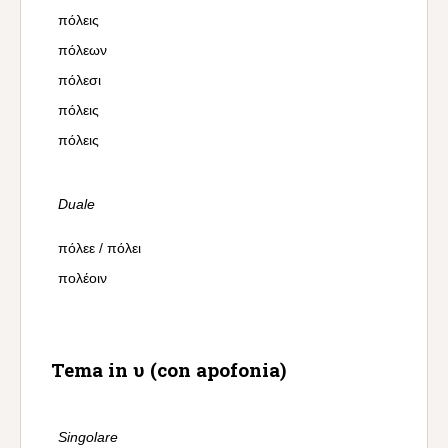
πόλεις
πόλεων
πόλεσι
πόλεις
πόλεις
Duale
πόλεε / πόλει
πολέοιν
Tema in υ (con apofonia)
Singolare