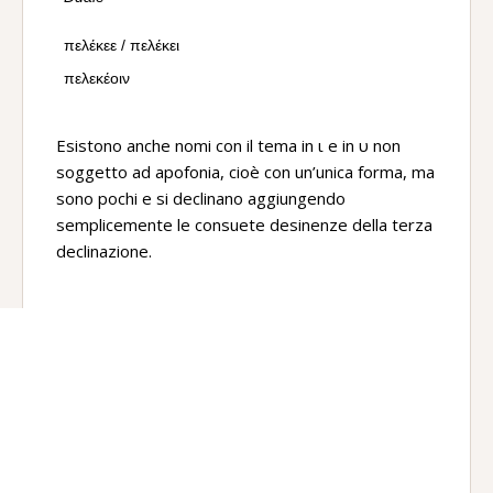
πελέκεε / πελέκει
πελεκέοιν
Esistono anche nomi con il tema in ι e in υ non
soggetto ad apofonia, cioè con un’unica forma, ma
sono pochi e si declinano aggiungendo
semplicemente le consuete desinenze della terza
declinazione.