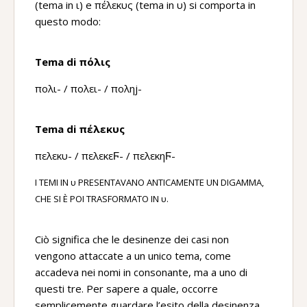
(tema in ι) e πέλεκυς (tema in υ) si comporta in
questo modo:
Tema di πόλις
πολι- / πολει- / ποληj-
Tema di πέλεκυς
πελεκυ- / πελεκεϜ- / πελεκηϜ-
I TEMI IN υ PRESENTAVANO ANTICAMENTE UN DIGAMMA,
CHE SI È POI TRASFORMATO IN υ.
Ciò significa che le desinenze dei casi non
vengono attaccate a un unico tema, come
accadeva nei nomi in consonante, ma a uno di
questi tre. Per sapere a quale, occorre
semplicemente guardare l’esito della desinenza