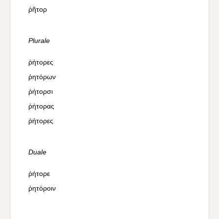
ῥῆτορ
Plurale
ῥήτορες
ῥητόρων
ῥήτορσι
ῥήτορας
ῥήτορες
Duale
ῥήτορε
ῥητόροιν