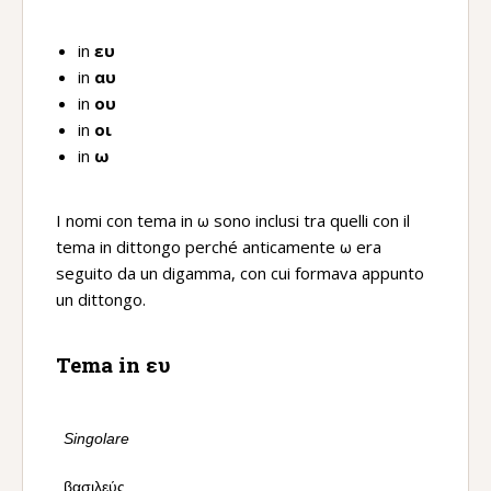
in
ευ
in
αυ
in
ου
in
οι
in
ω
I nomi con tema in ω sono inclusi tra quelli con il
tema in dittongo perché anticamente ω era
seguito da un digamma, con cui formava appunto
un dittongo.
Tema in ευ
Singolare
βασιλεύς