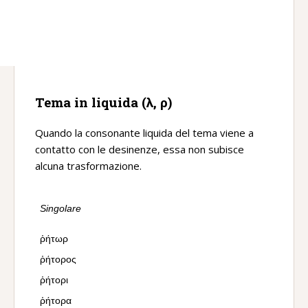
Tema in liquida (λ, ρ)
Quando la consonante liquida del tema viene a
contatto con le desinenze, essa non subisce
alcuna trasformazione.
Singolare
ῥήτωρ
ῥήτορος
ῥήτορι
ῥήτορα