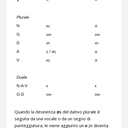
V
–
–
Plurale
N
ες
α
G
ων
ων
D
σι
σι
A
ς / ας
α
V
ες
α
Duale
N-A-V
ε
ε
G-D
οιν
οιν
Quando la desinenza
σι
del dativo plurale è
seguita da una vocale o da un segno di
punteggiatura, le viene aggiunto un
ν
(e diventa