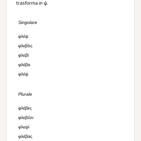
trasforma in ψ.
Singolare
φλέψ
φλεβός
φλεβί
φλέβα
φλέψ
Plurale
φλέβες
φλεβῶν
φλεψί
φλέβας