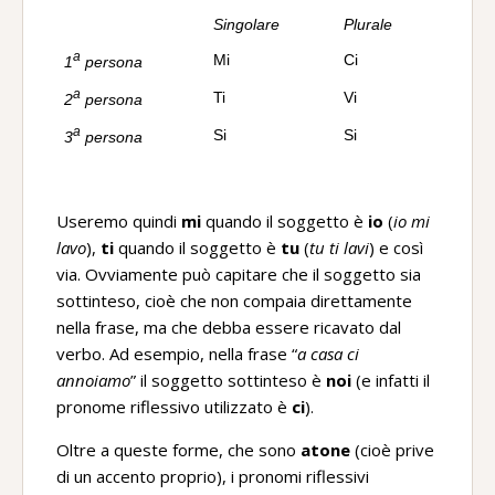
Singolare
Plurale
a
Mi
Ci
1
persona
a
Ti
Vi
2
persona
a
Si
Si
3
persona
Useremo quindi
mi
quando il soggetto è
io
(
io mi
lavo
),
ti
quando il soggetto è
tu
(
tu ti lavi
) e così
via. Ovviamente può capitare che il soggetto sia
sottinteso, cioè che non compaia direttamente
nella frase, ma che debba essere ricavato dal
verbo. Ad esempio, nella frase “
a casa ci
annoiamo
” il soggetto sottinteso è
noi
(e infatti il
pronome riflessivo utilizzato è
ci
).
Oltre a queste forme, che sono
atone
(cioè prive
di un accento proprio), i pronomi riflessivi